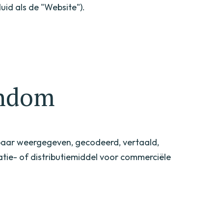
id als de "Website").
endom
baar weergegeven, gecodeerd, vertaald,
catie- of distributiemiddel voor commerciële