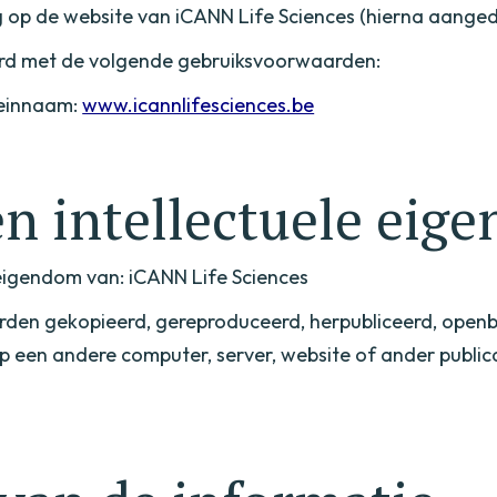
op de website van iCANN Life Sciences (hierna aangedu
ord met de volgende gebruiksvoorwaarden:
meinnaam:
www.icannlifesciences.be
n intellectuele eig
 eigendom van: iCANN Life Sciences
den gekopieerd, gereproduceerd, herpubliceerd, open
 op een andere computer, server, website of ander publi